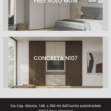
FREE VOLO M018
CONCRETA N107
Via Cap. Alessio, 148, a 300 mt dall'uscita autostradale
36027 Rosà (Vicenza)