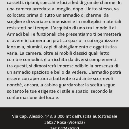
cassetti, ripiani, specchi e luci a led di grande charme. In
una camera arredata al meglio, dopo il letto stesso, va
collocato prima di tutto un armadio di charme, da
scegliere di svariate dimensioni e in molteplici materiali
resistenti nel tempo. L'acquisto di uno tra i modelli di
Armadi belli e funzionali che presentiamo ti permetterà
di avere in camera un pratico spazio in cui organizzare
lenzuola, piumini, capi di abbigliamento e oggettistica
varia. La camera, oltre ai mobili classici quali letto,
comò e comodini, è arricchita da diversi complementi:
tra questi, si dimostrerà imprescindibile la presenza di
un armadio spazioso e bello da vedere. L’armadio potrà
essere con apertura a battente o ad ante scorrevoli
nonché, ancora, a cabina guardaroba: la scelta segue
soltanto le tue esigenze di stile e spazio, secondo la
conformazione del locale.
Via Cap. Alessio, 148, a 300 mt dall'uscita autostradale
36027 Rosà (Vicenza)
Tel: 042485100