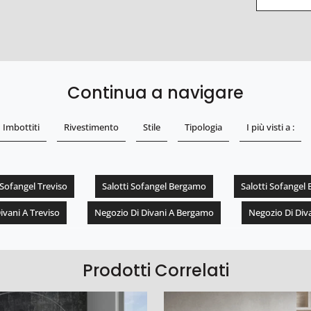
Continua a navigare
Imbottiti
Rivestimento
Stile
Tipologia
I più visti a :
 Sofangel Treviso
Salotti Sofangel Bergamo
Salotti Sofangel 
ivani A Treviso
Negozio Di Divani A Bergamo
Negozio Di Diva
Prodotti Correlati