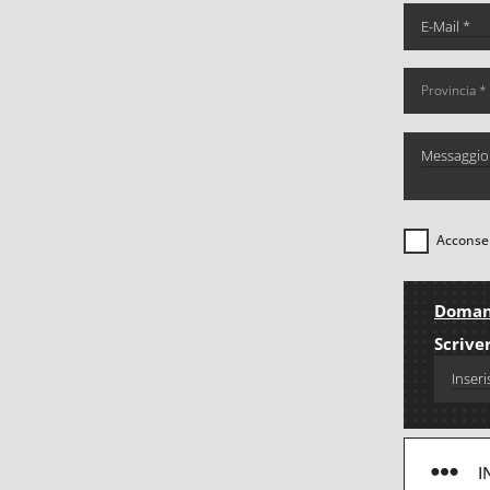
Acconsen
Domand
Scriver
I