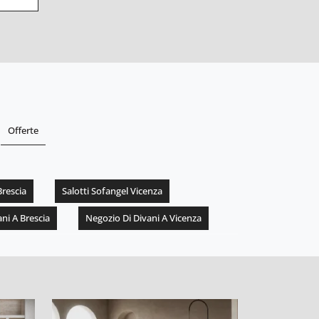
Offerte
Brescia
Salotti Sofangel Vicenza
ni A Brescia
Negozio Di Divani A Vicenza