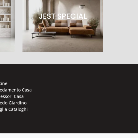
JEST SPECIAL
cine
redamento Casa
essori Casa
edo Giardino
glia Cataloghi