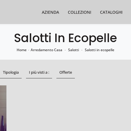
AZIENDA
COLLEZIONI
CATALOGHI
Salotti In Ecopelle
Home
-
Arredamento Casa
-
Salotti
-
Salotti in ecopelle
Tipologia
I più visti a :
Offerte