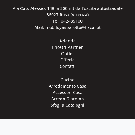
Via Cap. Alessio, 148, a 300 mt dall'uscita autostradale
36027 Rosà (Vicenza)
Tel: 042485100
Mail: mobili.gasparotto@tiscali.it
Azienda
I nostri Partner
Outlet
Offerte
Contatti
Cucine
Arredamento Casa
Accessori Casa
Arredo Giardino
Sfoglia Cataloghi