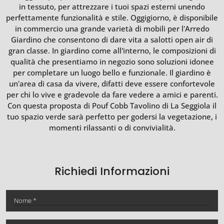
in tessuto, per attrezzare i tuoi spazi esterni unendo
perfettamente funzionalità e stile. Oggigiorno, è disponibile
in commercio una grande varietà di mobili per l’Arredo
Giardino che consentono di dare vita a salotti open air di
gran classe. In giardino come all'interno, le composizioni di
qualità che presentiamo in negozio sono soluzioni idonee
per completare un luogo bello e funzionale. Il giardino è
un’area di casa da vivere, difatti deve essere confortevole
per chi lo vive e gradevole da fare vedere a amici e parenti.
Con questa proposta di Pouf Cobb Tavolino di La Seggiola il
tuo spazio verde sarà perfetto per godersi la vegetazione, i
momenti rilassanti o di convivialità.
Richiedi Informazioni