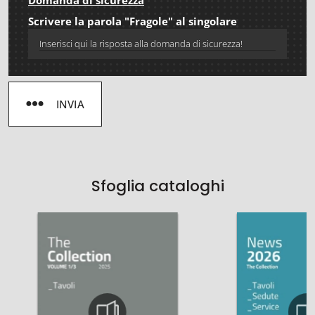
Domanda di sicurezza
Scrivere la parola "Fragole" al singolare
INVIA
Sfoglia cataloghi