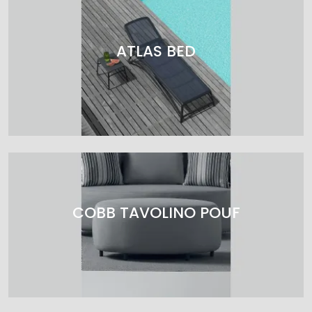
ATLAS BED
COBB TAVOLINO POUF