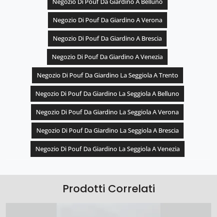
Negozio Di Pouf Da Giardino A Belluno
Negozio Di Pouf Da Giardino A Verona
Negozio Di Pouf Da Giardino A Brescia
Negozio Di Pouf Da Giardino A Venezia
Negozio Di Pouf Da Giardino La Seggiola A Trento
Negozio Di Pouf Da Giardino La Seggiola A Belluno
Negozio Di Pouf Da Giardino La Seggiola A Verona
Negozio Di Pouf Da Giardino La Seggiola A Brescia
Negozio Di Pouf Da Giardino La Seggiola A Venezia
Prodotti Correlati