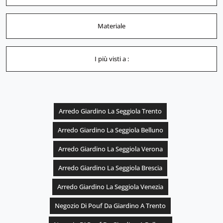
Materiale
I più visti a :
Arredo Giardino La Seggiola Trento
Arredo Giardino La Seggiola Belluno
Arredo Giardino La Seggiola Verona
Arredo Giardino La Seggiola Brescia
Arredo Giardino La Seggiola Venezia
Negozio Di Pouf Da Giardino A Trento