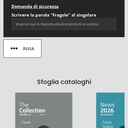
Domanda di sicurezza
Scrivere la parola "Fragole" al singolare
INVIA
Sfoglia cataloghi