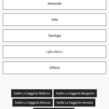
Materiale
Stile
Tipologia
I più visti a :
Offerte
Sedie La Seggiola Belluno
Sedie La Seggiola Bergamo
Sedie La Seggiola Brescia
Sedie La Seggiola Venezia