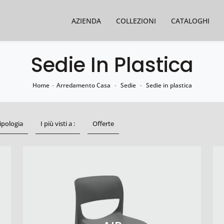
AZIENDA
COLLEZIONI
CATALOGHI
Sedie In Plastica
Home
-
Arredamento Casa
-
Sedie
-
Sedie in plastica
ipologia
I più visti a :
Offerte