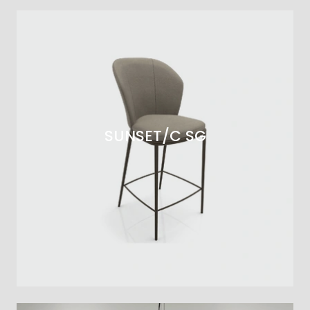
SUNSET/C SG