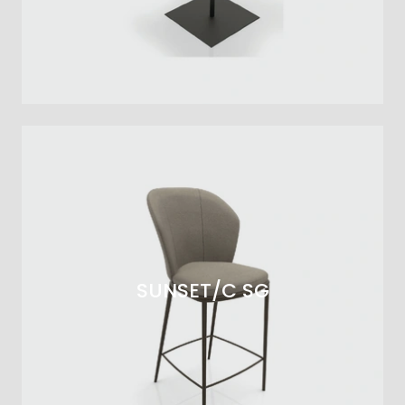
SUNSET/C SG