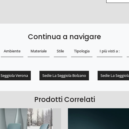
Continua a navigare
Ambiente
Materiale
Stile
Tipologia
I più visti a :
 Seggiola Verona
Sedie La Seggiola Bolzano
Sedie La Seggiol
Prodotti Correlati