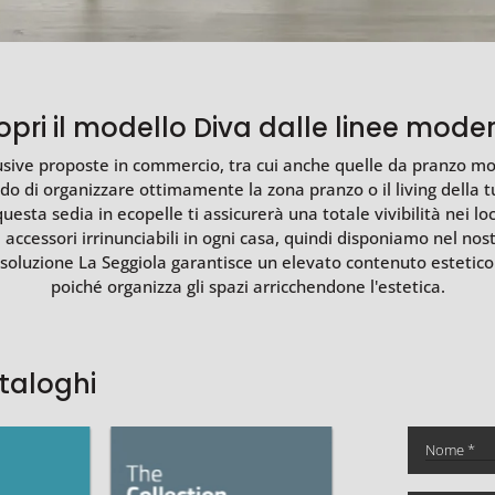
pri il modello Diva dalle linee modern
lusive proposte in commercio, tra cui anche quelle da pranzo m
ado di organizzare ottimamente la zona pranzo o il living della tu
a sedia in ecopelle ti assicurerà una totale vivibilità nei local
accessori irrinunciabili in ogni casa, quindi disponiamo nel nos
 soluzione La Seggiola garantisce un elevato contenuto estetic
poiché organizza gli spazi arricchendone l'estetica.
ataloghi