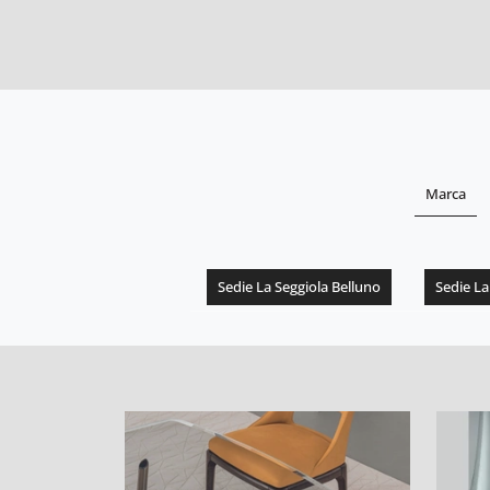
Marca
Sedie La Seggiola Belluno
Sedie La