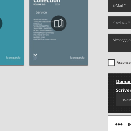
Acconsen
Domand
Scriver
I