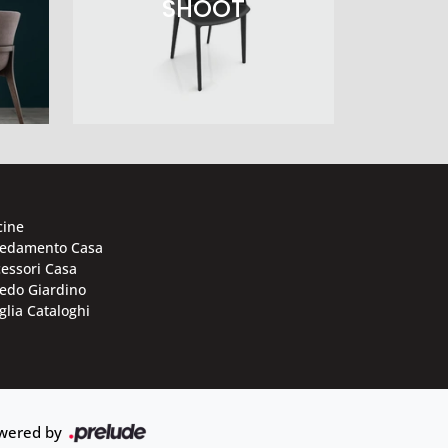
SHOOT
cine
redamento Casa
essori Casa
edo Giardino
glia Cataloghi
wered by