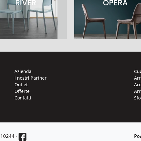
RIVER
OPERA
Azienda
Cu
I nostri Partner
Ar
Outlet
Acc
Offerte
Arr
Contatti
Sfo
810244
-
Po