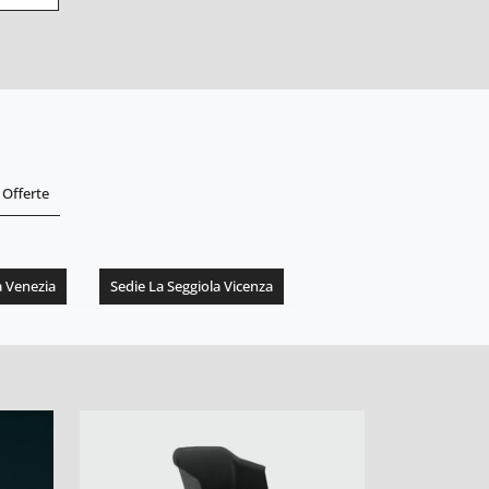
Offerte
a Venezia
Sedie La Seggiola Vicenza