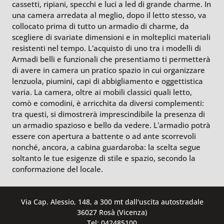
cassetti, ripiani, specchi e luci a led di grande charme. In
una camera arredata al meglio, dopo il letto stesso, va
collocato prima di tutto un armadio di charme, da
scegliere di svariate dimensioni e in molteplici materiali
resistenti nel tempo. L'acquisto di uno tra i modelli di
Armadi belli e funzionali che presentiamo ti permetterà
di avere in camera un pratico spazio in cui organizzare
lenzuola, piumini, capi di abbigliamento e oggettistica
varia. La camera, oltre ai mobili classici quali letto,
comò e comodini, è arricchita da diversi complementi:
tra questi, si dimostrerà imprescindibile la presenza di
un armadio spazioso e bello da vedere. L’armadio potrà
essere con apertura a battente o ad ante scorrevoli
nonché, ancora, a cabina guardaroba: la scelta segue
soltanto le tue esigenze di stile e spazio, secondo la
conformazione del locale.
Via Cap. Alessio, 148, a 300 mt dall'uscita autostradale
36027 Rosà (Vicenza)
Tel: 042485100