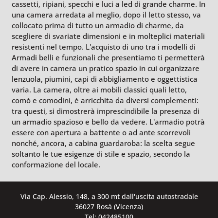
cassetti, ripiani, specchi e luci a led di grande charme. In
una camera arredata al meglio, dopo il letto stesso, va
collocato prima di tutto un armadio di charme, da
scegliere di svariate dimensioni e in molteplici materiali
resistenti nel tempo. L'acquisto di uno tra i modelli di
Armadi belli e funzionali che presentiamo ti permetterà
di avere in camera un pratico spazio in cui organizzare
lenzuola, piumini, capi di abbigliamento e oggettistica
varia. La camera, oltre ai mobili classici quali letto,
comò e comodini, è arricchita da diversi complementi:
tra questi, si dimostrerà imprescindibile la presenza di
un armadio spazioso e bello da vedere. L’armadio potrà
essere con apertura a battente o ad ante scorrevoli
nonché, ancora, a cabina guardaroba: la scelta segue
soltanto le tue esigenze di stile e spazio, secondo la
conformazione del locale.
Via Cap. Alessio, 148, a 300 mt dall'uscita autostradale
36027 Rosà (Vicenza)
Tel: 042485100