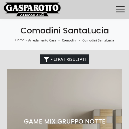
Comodini SantaLucia
Home
-
-
-
Arredamento Casa
Comodini
Comodini SantaLucia
FILTRA I RISULTATI
GAME MIX GRUPPO NOTTE