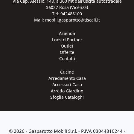
Via Cap. Alessio, 148, a 300 mt dall'uscita autostradale
36027 Rosà (Vicenza)
Tel: 042485100
Mail: mobili.gasparotto@tiscali.it
Azienda
I nostri Partner
Outlet
Offerte
Contatti
Cucine
Arredamento Casa
Accessori Casa
Arredo Giardino
Sfoglia Cataloghi
© 2026 - Gasparotto Mobili S.r.l. -
P.IVA 03044810244
-