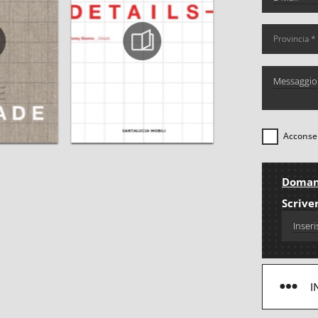
Acconsen
Domand
Scriver
I