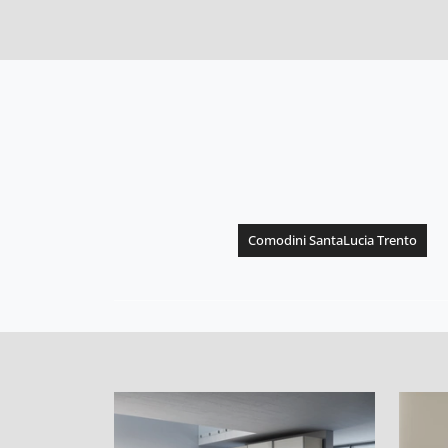
Comodini SantaLucia Trento