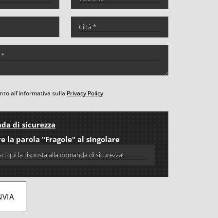
to all'informativa sulla
Privacy Policy
a di sicurezza
e la parola "Fragole" al singolare
NVIA