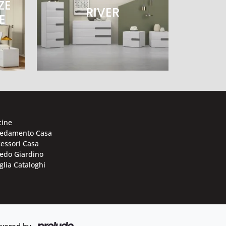
ZE
RIVER
E
cine
redamento Casa
essori Casa
edo Giardino
glia Cataloghi