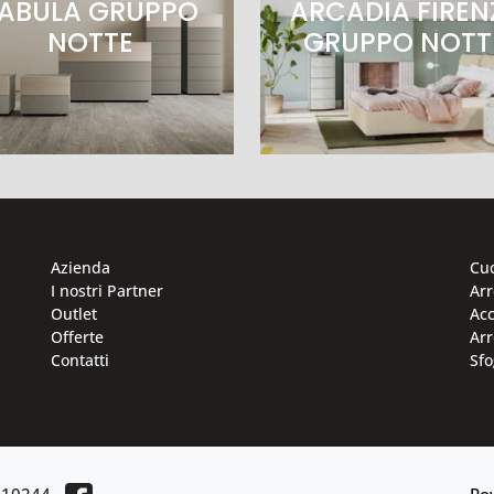
ABULA GRUPPO
ARCADIA FIREN
NOTTE
GRUPPO NOTT
Azienda
Cu
I nostri Partner
Ar
Outlet
Acc
Offerte
Arr
Contatti
Sfo