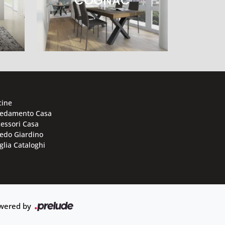
COGNAC
cine
redamento Casa
essori Casa
edo Giardino
glia Cataloghi
wered by