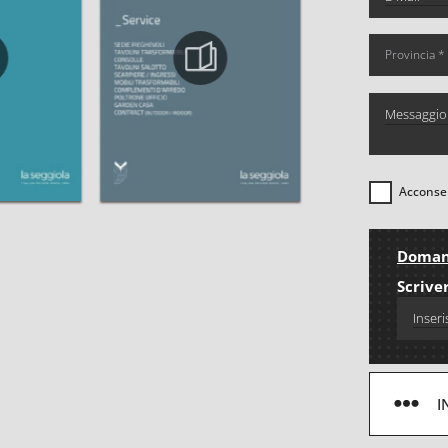
Acconsen
Domand
Scriver
I