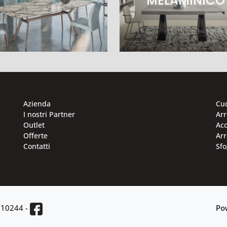
MELAMINICO
Azienda
Cu
I nostri Partner
Ar
Outlet
Acc
Offerte
Arr
Contatti
Sfo
810244
-
Po