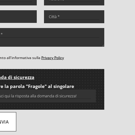
to all'informativa sulla
Privacy Policy
a di sicurezza
e la parola "Fragole" al singolare
NVIA