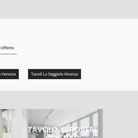
Offerte
a Venezia
Tavoli La Seggiola Vicenza
TAVOLO XL ROVERE