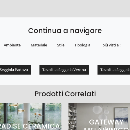
Continua a navigare
Ambiente
Materiale
Stile
Tipologia
I più visti a :
 Seggiola Padova
Tavoli La Seggiola Verona
Tavoli La Seggiol
Prodotti Correlati
GATEWAY
RADISE CERAMICA