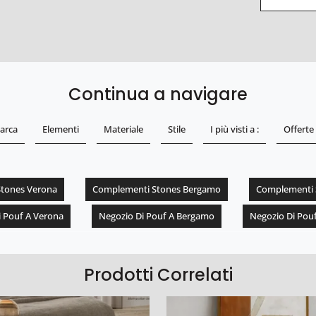
Continua a navigare
arca
Elementi
Materiale
Stile
I più visti a :
Offerte
tones Verona
Complementi Stones Bergamo
Complementi S
i Pouf A Verona
Negozio Di Pouf A Bergamo
Negozio Di Pouf
Prodotti Correlati