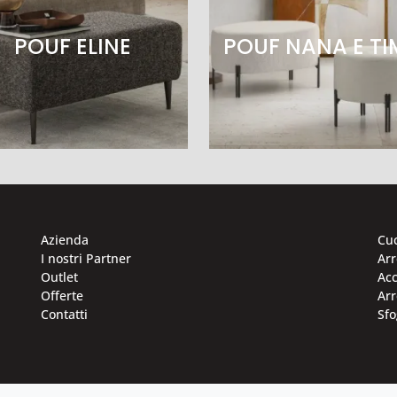
POUF ELINE
POUF NANA E TI
Azienda
Cu
I nostri Partner
Ar
Outlet
Acc
Offerte
Arr
Contatti
Sfo