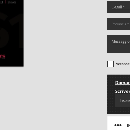
Acconsen
Domand
Scriver
I