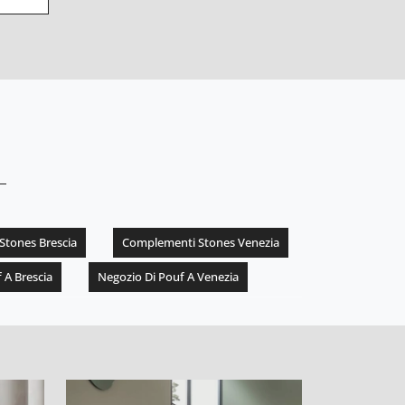
tones Brescia
Complementi Stones Venezia
 A Brescia
Negozio Di Pouf A Venezia