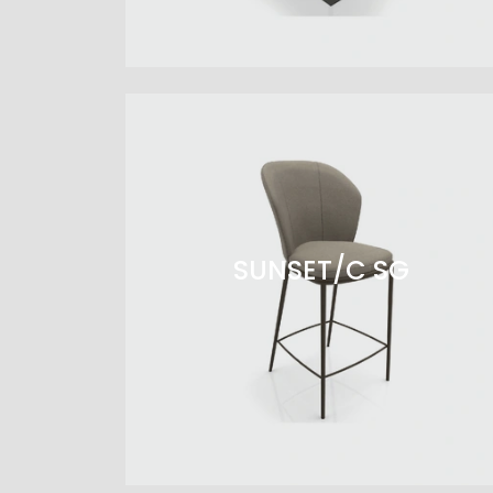
SUNSET/C SG