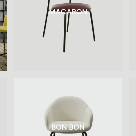
MACARON
BON BON