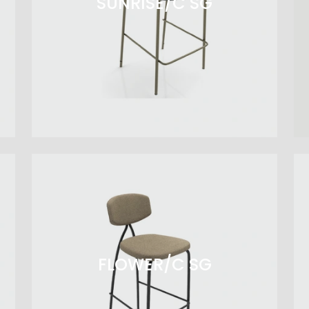
SUNRISE/C SG
FLOWER/C SG