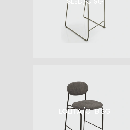
SLED/C SG
LOLITA/C-B SG