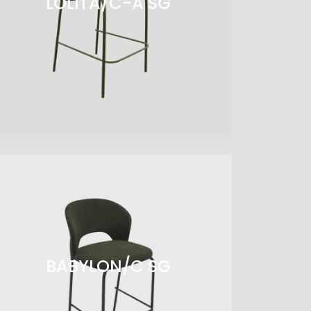
LOLITA/C-A SG
BABYLON/C SG