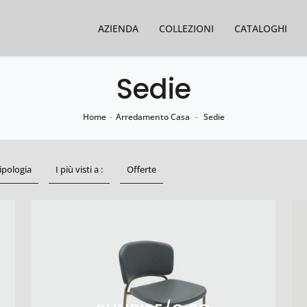
AZIENDA
COLLEZIONI
CATALOGHI
Sedie
Home
-
Arredamento Casa
-
Sedie
ipologia
I più visti a :
Offerte