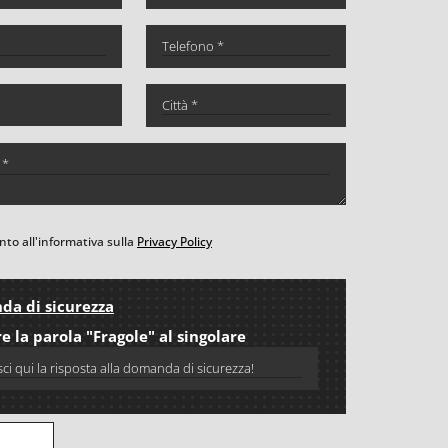
to all'informativa sulla
Privacy Policy
a di sicurezza
e la parola "Fragole" al singolare