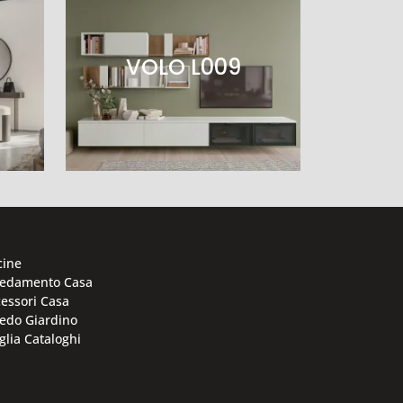
VOLO L009
cine
redamento Casa
essori Casa
edo Giardino
glia Cataloghi