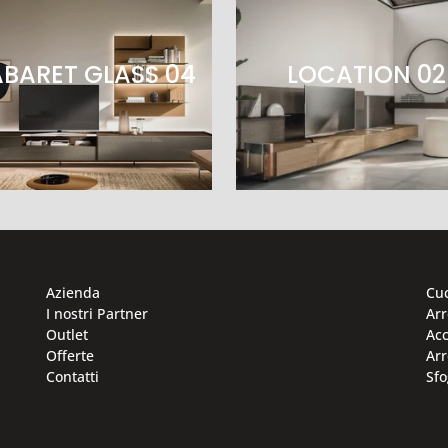
BARET GLASS 04
LOCATION 02
Azienda
Cu
I nostri Partner
Ar
Outlet
Acc
Offerte
Arr
Contatti
Sfo