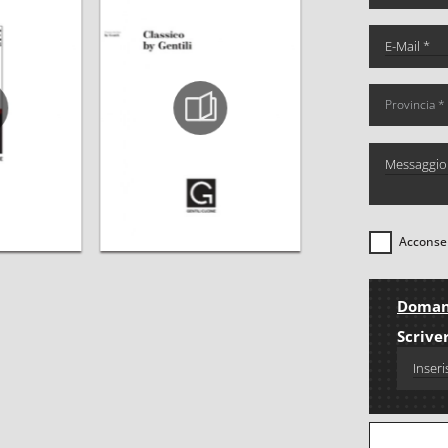
Acconsen
Domand
Scriver