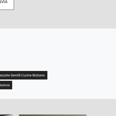
NVIA
rezzate Gentili Cucine Bolzano
Vicenza