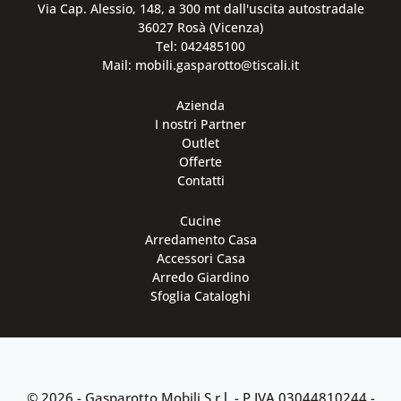
Via Cap. Alessio, 148, a 300 mt dall'uscita autostradale
36027 Rosà (Vicenza)
Tel: 042485100
Mail: mobili.gasparotto@tiscali.it
Azienda
I nostri Partner
Outlet
Offerte
Contatti
Cucine
Arredamento Casa
Accessori Casa
Arredo Giardino
Sfoglia Cataloghi
© 2026 - Gasparotto Mobili S.r.l. -
P.IVA 03044810244
-