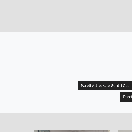
Pareti Attrezzate Gentili Cuci
Paret