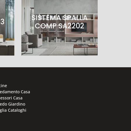
SISTEMA SPALLA
23
COMP SA2202
cine
redamento Casa
essori Casa
edo Giardino
glia Cataloghi