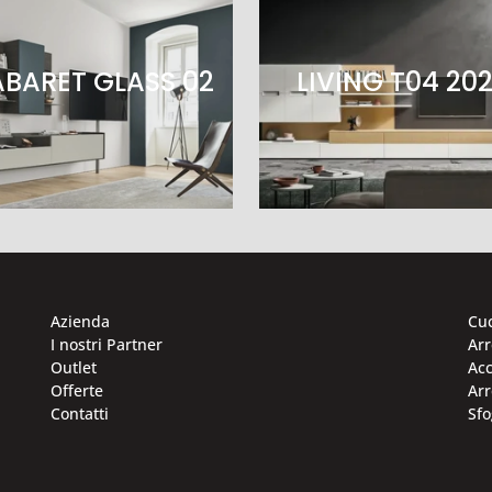
BARET GLASS 02
LIVING T04 20
Azienda
Cu
I nostri Partner
Ar
Outlet
Acc
Offerte
Arr
Contatti
Sfo