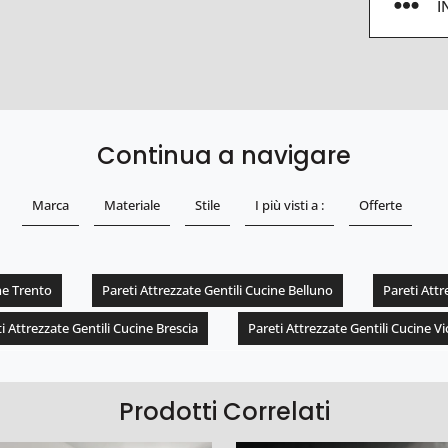
I
Continua a navigare
Marca
Materiale
Stile
I più visti a :
Offerte
ne Trento
Pareti Attrezzate Gentili Cucine Belluno
Pareti Att
i Attrezzate Gentili Cucine Brescia
Pareti Attrezzate Gentili Cucine V
Prodotti Correlati