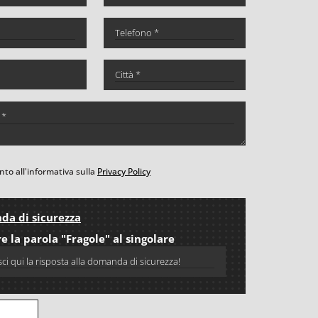
to all'informativa sulla
Privacy Policy
a di sicurezza
e la parola "Fragole" al singolare