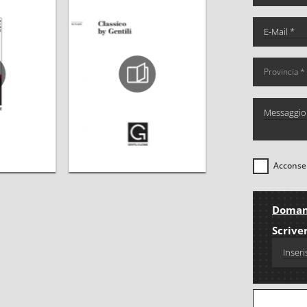
Acconsen
Domand
Scriver