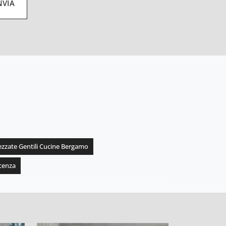
NVIA
rezzate Gentili Cucine Bergamo
icenza