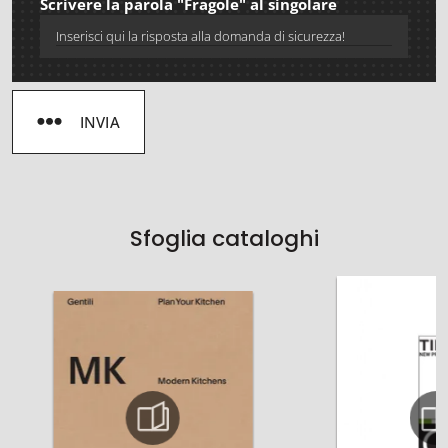
Scrivere la parola "Fragole" al singolare
INVIA
Sfoglia cataloghi