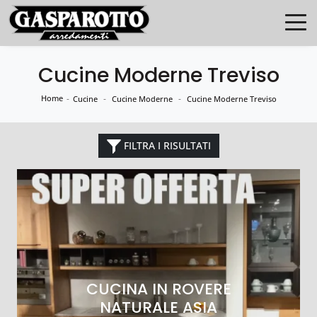
Cucine Moderne Treviso
Home
-
-
-
Cucine
Cucine Moderne
Cucine Moderne Treviso
FILTRA I RISULTATI
CUCINA IN ROVERE
NATURALE ASIA