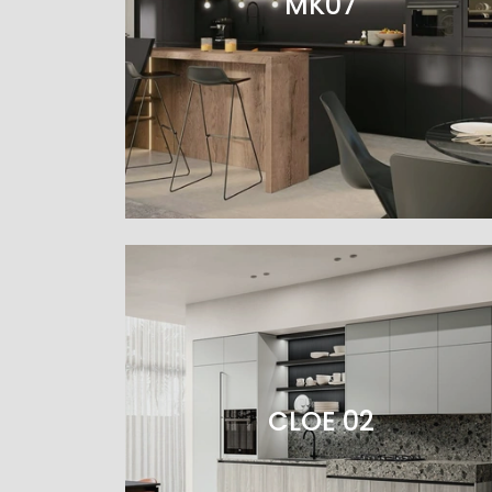
MK07
CLOE 02