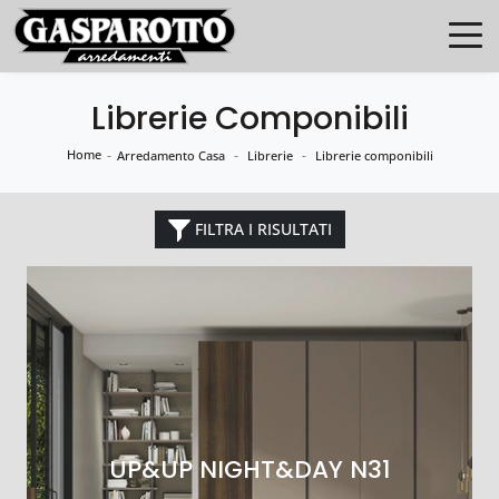
Librerie Componibili
Home
-
-
-
Arredamento Casa
Librerie
Librerie componibili
FILTRA I RISULTATI
UP&UP NIGHT&DAY N31