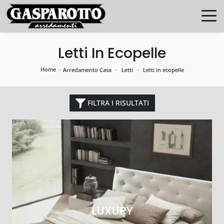
Letti In Ecopelle
Home
-
-
-
Arredamento Casa
Letti
Letti in ecopelle
FILTRA I RISULTATI
LUXURY