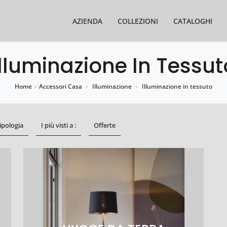
AZIENDA
COLLEZIONI
CATALOGHI
Illuminazione In Tessut
Home
-
Accessori Casa
-
Illuminazione
-
Illuminazione in tessuto
ipologia
I più visti a :
Offerte