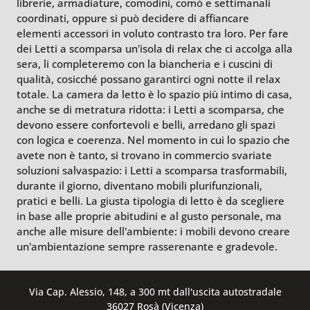
librerie, armadiature, comodini, comò e settimanali
coordinati, oppure si può decidere di affiancare
elementi accessori in voluto contrasto tra loro. Per fare
dei Letti a scomparsa un’isola di relax che ci accolga alla
sera, li completeremo con la biancheria e i cuscini di
qualità, cosicché possano garantirci ogni notte il relax
totale. La camera da letto è lo spazio più intimo di casa,
anche se di metratura ridotta: i Letti a scomparsa, che
devono essere confortevoli e belli, arredano gli spazi
con logica e coerenza. Nel momento in cui lo spazio che
avete non è tanto, si trovano in commercio svariate
soluzioni salvaspazio: i Letti a scomparsa trasformabili,
durante il giorno, diventano mobili plurifunzionali,
pratici e belli. La giusta tipologia di letto è da scegliere
in base alle proprie abitudini e al gusto personale, ma
anche alle misure dell'ambiente: i mobili devono creare
un'ambientazione sempre rasserenante e gradevole.
Via Cap. Alessio, 148, a 300 mt dall'uscita autostradale
36027 Rosà (Vicenza)