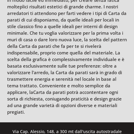
in modo facile ed immediato, per creare senza fatica
molteplici risultati estetici di grande charme. I nostri
arredatori ti attendono per farti vedere i tipi di Carta da
parati di cui disponiamo, da quelle ideali per locali in
stile classico fino a quelle ideali per interni di design
minimale. Che tu voglia valorizzare per la prima volta i
muri di casa o dare loro nuova luce, la scelta del pattern
della Carta da parati che fa per te si rivelerà
indispensabile, proprio come quella del materiale. La
scelta della grafica è complessivamente individuale e è
basata esclusivamente sulle tue preferenze: oltre a
valorizzare l'arredo, la Carta da parati sarà in grado di
trasmettere energia e serenità nel locale in base al
tema trattato. Conveniente e molto semplice da
applicare, laCarta da parati potrà accontentare ogni
sorta di richiesta, coniugando praticità e design grazie
ad una grande varietà di opzioni diverse e materiali
pregiati.
Via Cap. Alessio, 148, a 300 mt dall'uscita autostradale